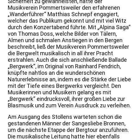
Sicherheit zu gewährleisten, hatte der
Musikverein Pommertsweiler den erfahrenen
„Wanderführer“ Matthias Schnepf engagiert,
welcher das Publikum gekonnt und mit viel Witz
durch den Konzertabend führte. Mit „Alpina Saga“
von Thomas Doss, welche Bilder von Tälern,
Almen und schmalen Anstiegen in den Bergen
beschreibt, ließ der Musikverein Pommertsweiler
die Bergwelt musikalisch in all ihrer Pracht
erstrahlen. Auch die sich anschließende Ballade
„Bergwerk“, im Original von Rainhard Fendrich,
knüpfte nahtlos an die wunderschönen
Naturerlebnisse an, indem es die Stärke der Liebe
mit der Tiefe eines Bergwerks vergleicht. Den
Musikerinnen und Musikern gelang es mit
„Bergwerk“ eindrucksvoll, ihrer großen Liebe zur
Blasmusik und zum Verein Ausdruck zu verleihen.
Am Ausgang des Stollens warteten schon die
gestandenen Männer der Sangesliebe Bronnen,
um die nächste Etappe der Bergtour anzuführen.
Die musikalische Leitung hatte hier ebenfalls