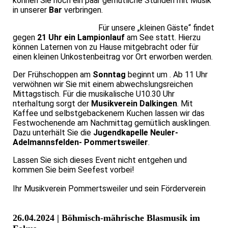
können Sie noch ein paar gemütliche Stunden mit Musik
in unserer
Bar
verbringen.
Für unsere „kleinen Gäste“ findet
gegen
21 Uhr ein Lampionlauf
am See statt.
Hierzu
können Laternen von zu Hause mitgebracht oder für
einen kleinen Unkostenbeitrag vor Ort erworben werden.
Der Frühschoppen am
Sonntag
beginnt um
. Ab 11 Uhr
verwöhnen wir Sie mit einem abwechslungsreichen
Mittagstisch. Für die musikalische U10.30 Uhr
nterhaltung sorgt der
Musikverein Dalkingen
. Mit
Kaffee und selbstgebackenem Kuchen lassen wir das
Festwochenende am Nachmittag gemütlich ausklingen.
Dazu unterhält Sie die
Jugendkapelle Neuler-
Adelmannsfelden- Pommertsweiler
.
Lassen Sie sich dieses Event nicht entgehen und
kommen Sie beim Seefest vorbei!
Ihr Musikverein Pommertsweiler und sein Förderverein
26.04.2024 | Böhmisch-mährische Blasmusik im