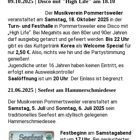
09.10.2025 | Disco mit "High Life" am 18.10
Der
Musikverein Pommertsweiler
veranstaltet am
Samstag, 18. Oktober 2025
in der
Turn- und Festhalle
in Pommertsweiler eine Disco mit
„High Life“. Bei Megahits aus den 80er und 90er Jahren
darf ausgiebig getanzt und gefeiert werden.
Bis 22 Uhr
gibt es das Kultgetränk
Korea
als
Welcome Special
für
nur
2,50 €.
Also, nichts wie hin und die Partystimmung
genießen!
Jugendliche unter 16 Jahren haben keinen Eintritt, es
erfolgt eine Ausweiskontrolle!
Saalöffnung
ist um
20 Uhr
. Der Einlass ist begrenzt.
21.06.2025 | Seefest am Hammerschmiedesee
Der Musikverein Pommertsweiler veranstaltet am
Samstag, 5. Juli
und
Sonntag, 6. Juli 2025
sein
traditionelles Seefest am idyllisch gelegenen
Hammerschmiedesee.
Festbeginn
am
Samstagabend
ist um
17 Uhr.
Bei geräucherter