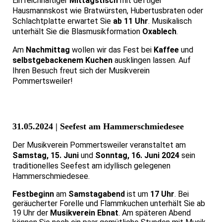
Ein reichhaltiger
Mittagstisch
mit deftiger
Hausmannskost wie Bratwürsten, Hubertusbraten oder
Schlachtplatte erwartet Sie
ab 11 Uhr
. Musikalisch
unterhält Sie die Blasmusikformation
Oxablech
.
Am
Nachmittag
wollen wir das Fest bei
Kaffee
und
selbstgebackenem Kuchen
ausklingen lassen. Auf
Ihren Besuch freut sich der Musikverein
Pommertsweiler!
31.05.2024 | Seefest am Hammerschmiedesee
Der Musikverein Pommertsweiler veranstaltet am
Samstag, 15. Juni
und
Sonntag, 16. Juni 2024
sein
traditionelles Seefest am idyllisch gelegenen
Hammerschmiedesee.
Festbeginn
am
Samstagabend
ist um
17 Uhr
. Bei
geräucherter Forelle und Flammkuchen unterhält Sie ab
19 Uhr der
Musikverein Ebnat
. Am späteren Abend