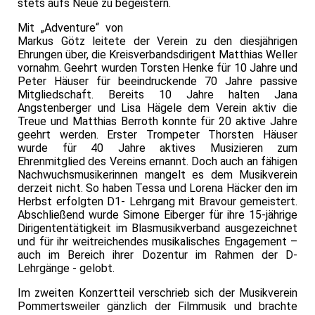
stets aufs Neue zu begeistern.
Mit „Adventure“ von
Markus Götz leitete der Verein zu den diesjährigen
Ehrungen über, die Kreisverbandsdirigent Matthias Weller
vornahm. Geehrt wurden Torsten Henke für 10 Jahre und
Peter Häuser für beeindruckende 70 Jahre passive
Mitgliedschaft. Bereits 10 Jahre halten Jana
Angstenberger und Lisa Hägele dem Verein aktiv die
Treue und Matthias Berroth konnte für 20 aktive Jahre
geehrt werden. Erster Trompeter Thorsten Häuser
wurde für 40 Jahre aktives Musizieren zum
Ehrenmitglied des Vereins ernannt. Doch auch an fähigen
Nachwuchsmusikerinnen mangelt es dem Musikverein
derzeit nicht. So haben Tessa und Lorena Häcker den im
Herbst erfolgten D1- Lehrgang mit Bravour gemeistert.
Abschließend wurde Simone Eiberger für ihre 15-jährige
Dirigententätigkeit im Blasmusikverband ausgezeichnet
und für ihr weitreichendes musikalisches Engagement –
auch im Bereich ihrer Dozentur im Rahmen der D-
Lehrgänge - gelobt.
Im zweiten Konzertteil verschrieb sich der Musikverein
Pommertsweiler gänzlich der Filmmusik und brachte