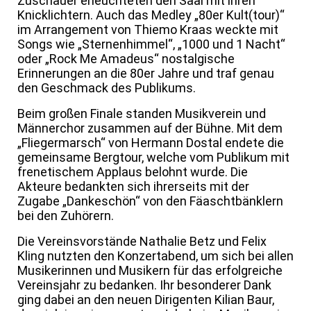
Zuschauer erleuchteten den Saal mit ihren
Knicklichtern. Auch das Medley „80er Kult(tour)“
im Arrangement von Thiemo Kraas weckte mit
Songs wie „Sternenhimmel“, „1000 und 1 Nacht“
oder „Rock Me Amadeus“ nostalgische
Erinnerungen an die 80er Jahre und traf genau
den Geschmack des Publikums.
Beim großen Finale standen Musikverein und
Männerchor zusammen auf der Bühne. Mit dem
„Fliegermarsch“ von Hermann Dostal endete die
gemeinsame Bergtour, welche vom Publikum mit
frenetischem Applaus belohnt wurde. Die
Akteure bedankten sich ihrerseits mit der
Zugabe „Dankeschön“ von den Fäaschtbänklern
bei den Zuhörern.
Die Vereinsvorstände Nathalie Betz und Felix
Kling nutzten den Konzertabend, um sich bei allen
Musikerinnen und Musikern für das erfolgreiche
Vereinsjahr zu bedanken. Ihr besonderer Dank
ging dabei an den neuen Dirigenten Kilian Baur,