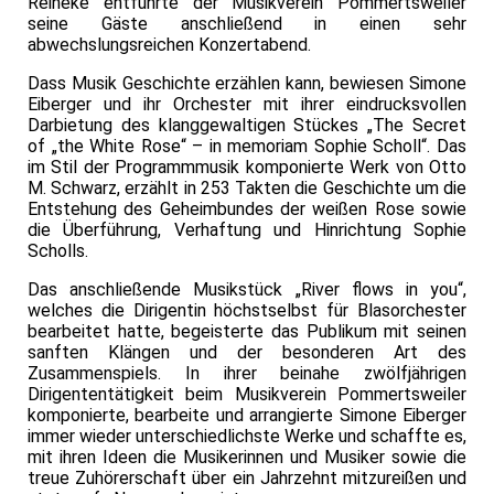
Reineke entführte der Musikverein Pommertsweiler
seine Gäste anschließend in einen sehr
abwechslungsreichen Konzertabend.
Dass Musik Geschichte erzählen kann, bewiesen Simone
Eiberger und ihr Orchester mit ihrer eindrucksvollen
Darbietung des klanggewaltigen Stückes „The Secret
of „the White Rose“ – in memoriam Sophie Scholl“. Das
im Stil der Programmmusik komponierte Werk von Otto
M. Schwarz, erzählt in 253 Takten die Geschichte um die
Entstehung des Geheimbundes der weißen Rose sowie
die Überführung, Verhaftung und Hinrichtung Sophie
Scholls.
Das anschließende Musikstück „River flows in you“,
welches die Dirigentin höchstselbst für Blasorchester
bearbeitet hatte, begeisterte das Publikum mit seinen
sanften Klängen und der besonderen Art des
Zusammenspiels. In ihrer beinahe zwölfjährigen
Dirigententätigkeit beim Musikverein Pommertsweiler
komponierte, bearbeite und arrangierte Simone Eiberger
immer wieder unterschiedlichste Werke und schaffte es,
mit ihren Ideen die Musikerinnen und Musiker sowie die
treue Zuhörerschaft über ein Jahrzehnt mitzureißen und